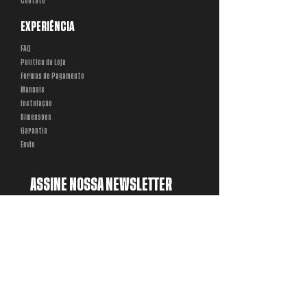
Contato
EXPERIÊNCIA
FAQ
Política da Loja
Formas de Pagamento
Manuais
Instalação
Dimensões
Garantia
Envio
ASSINE NOSSA NEWSLETTER
Email
*
Entrar
SEGMENTOS