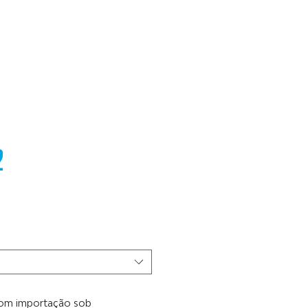
ACESSÓRIOS
MAIS
Login
2
eço
om importação sob