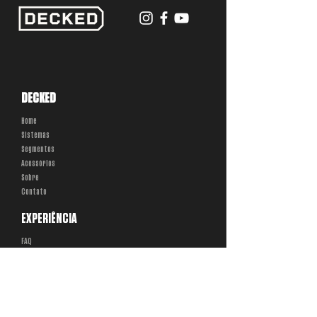
DECKED
Home
Sistemas
Segmentos
Acessórios
Sobre
Contato
EXPERIÊNCIA
FAQ
Política da Loja
Formas de Pagamento
Manuais
Instalação
Dimensões