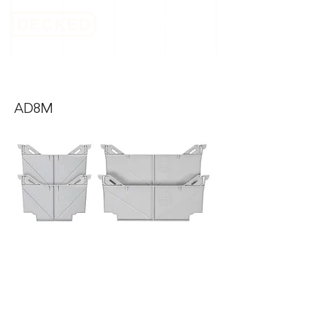
Divisórias Médias
AD8M