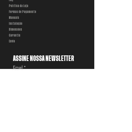
Política da Loja
Formas de Pagamento
Manuais
Instalação
Dimensões
Garantia
Envio
ASSINE NOSSA NEWSLETTER
Email
*
Entrar
SEGMENTOS
Construção
Agronegócio