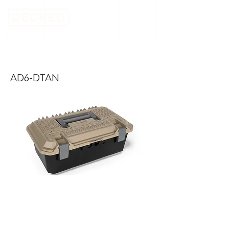
CrossBox Desert Tan
AD6-DTAN