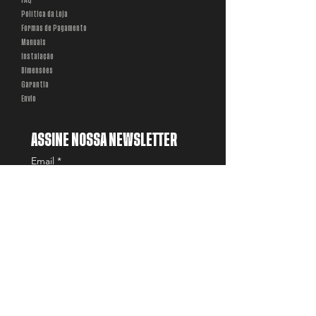
Política da Loja
Formas de Pagamento
Manuais
Instalação
Dimensões
Garantia
Envio
ASSINE NOSSA NEWSLETTER
Email
*
Entrar
SEGMENTOS
Construção
Agronegócio