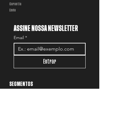
Garantia
Envio
ASSINE NOSSA NEWSLETTER
Email
*
Entrar
SEGMENTOS
Construção
Agronegócio
Frota
Tático
Caça
Lazer